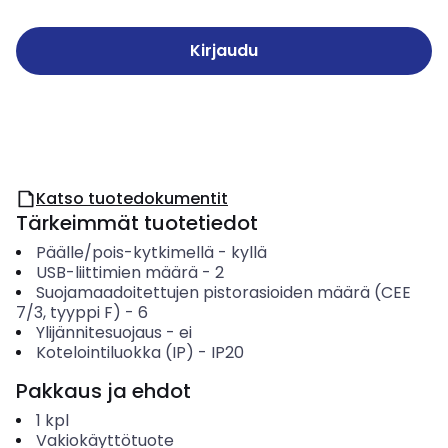
Kirjaudu
Katso tuotedokumentit
Tärkeimmät tuotetiedot
Päälle/pois-kytkimellä
-
kyllä
USB-liittimien määrä
-
2
Suojamaadoitettujen pistorasioiden määrä (CEE
7/3, tyyppi F)
-
6
Ylijännitesuojaus
-
ei
Kotelointiluokka (IP)
-
IP20
Pakkaus ja ehdot
1
kpl
Vakiokäyttötuote