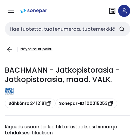
Siirry
Siirry
navigointiin
sisältöön
Haku
Näytä murupolku
BACHMANN - Jatkopistorasia -
Jatkopistorasia, maad. VALK.
Kopioi
Kopioi
Sähkönro 2412181
Sonepar-ID 100315253
Kirjaudu sisään tai luo tili tarkistaaksesi hinnan ja
tehdäksesi tilauksen