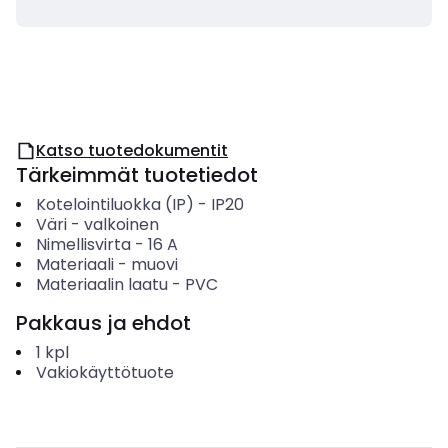
Katso tuotedokumentit
Tärkeimmät tuotetiedot
Kotelointiluokka (IP)
-
IP20
Väri
-
valkoinen
Nimellisvirta
-
16
A
Materiaali
-
muovi
Materiaalin laatu
-
PVC
Pakkaus ja ehdot
1
kpl
Vakiokäyttötuote