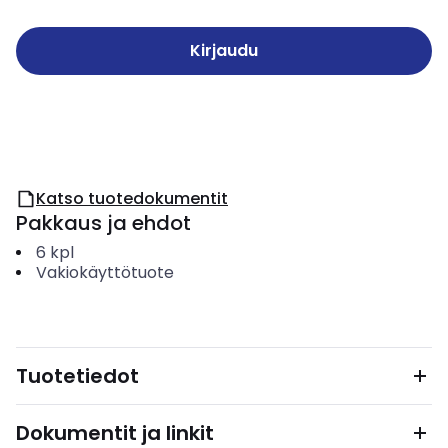
Kirjaudu
Katso tuotedokumentit
Pakkaus ja ehdot
6
kpl
Vakiokäyttötuote
Tuotetiedot
Dokumentit ja linkit