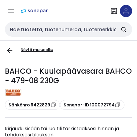
Siirry
Siirry
navigointiin
sisältöön
Haku
Näytä murupolku
BAHCO - Kuulapäävasara BAHCO
- 479-08 230G
Kopioi
Kopioi
Sähkönro 6422829
Sonepar-ID 100072794
Kirjaudu sisään tai luo tili tarkistaaksesi hinnan ja
tehdäksesi tilauksen