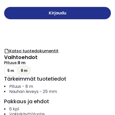
Kirjaudu
Katso tuotedokumentit
Vaihtoehdot
Pituus
:
8 m
5 m
8 m
Tärkeimmät tuotetiedot
Pituus
-
8
m
Nauhan leveys
-
25
mm
Pakkaus ja ehdot
6
kpl
Vakiokäyttötuote