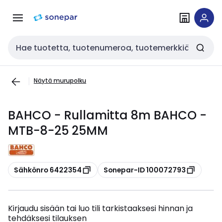
Siirry
Siirry
navigointiin
sisältöön
Haku
Näytä murupolku
BAHCO - Rullamitta 8m BAHCO -
MTB-8-25 25MM
Kopioi
Kopioi
Sähkönro 6422354
Sonepar-ID 100072793
Kirjaudu sisään tai luo tili tarkistaaksesi hinnan ja
tehdäksesi tilauksen