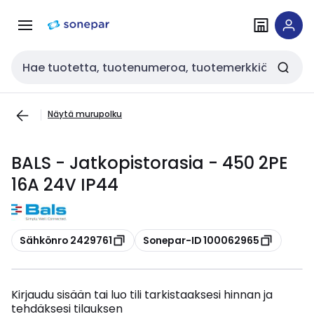
Siirry
Siirry
navigointiin
sisältöön
Haku
Näytä murupolku
BALS - Jatkopistorasia - 450 2PE
16A 24V IP44
Kopioi
Kopioi
Sähkönro 2429761
Sonepar-ID 100062965
Kirjaudu sisään tai luo tili tarkistaaksesi hinnan ja
tehdäksesi tilauksen