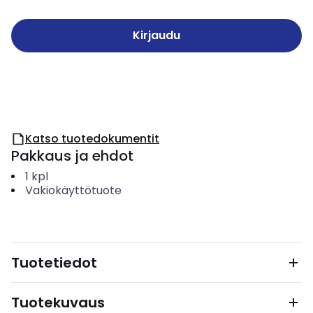
Kirjaudu
Katso tuotedokumentit
Pakkaus ja ehdot
1
kpl
Vakiokäyttötuote
Tuotetiedot
Tuotekuvaus