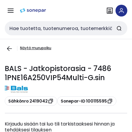
Siirry
Siirry
navigointiin
sisältöön
Haku
Näytä murupolku
BALS - Jatkopistorasia - 7486
1PNE16A250VIP54Multi-G.sin
Kopioi
Kopioi
Sähkönro 2419042
Sonepar-ID 100115595
Kirjaudu sisään tai luo tili tarkistaaksesi hinnan ja
tehdäksesi tilauksen