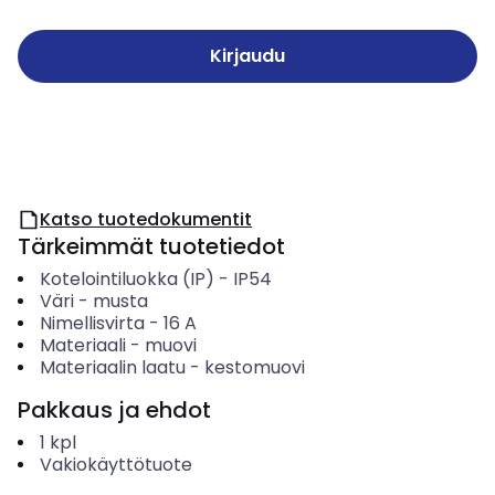
Kirjaudu
Katso tuotedokumentit
Tärkeimmät tuotetiedot
Kotelointiluokka (IP)
-
IP54
Väri
-
musta
Nimellisvirta
-
16
A
Materiaali
-
muovi
Materiaalin laatu
-
kestomuovi
Pakkaus ja ehdot
1
kpl
Vakiokäyttötuote