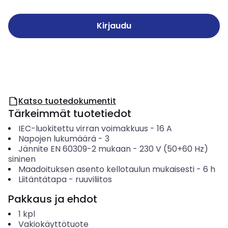
Kirjaudu
Katso tuotedokumentit
Tärkeimmät tuotetiedot
IEC-luokitettu virran voimakkuus
-
16
A
Napojen lukumäärä
-
3
Jännite EN 60309-2 mukaan
-
230 V (50+60 Hz)
sininen
Maadoituksen asento kellotaulun mukaisesti
-
6
h
Liitäntätapa
-
ruuviliitos
Pakkaus ja ehdot
1
kpl
Vakiokäyttötuote