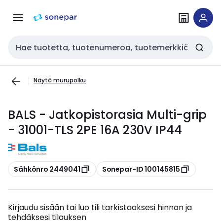
Siirry
Siirry
navigointiin
sisältöön
Haku
Näytä murupolku
BALS - Jatkopistorasia Multi-grip
- 31001-TLS 2PE 16A 230V IP44
Kopioi
Kopioi
Sähkönro 2449041
Sonepar-ID 100145815
Kirjaudu sisään tai luo tili tarkistaaksesi hinnan ja
tehdäksesi tilauksen