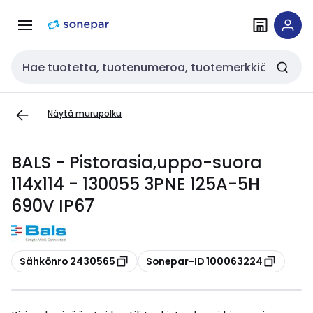
Siirry
Siirry
navigointiin
sisältöön
Haku
Näytä murupolku
BALS - Pistorasia,uppo-suora
114x114 - 130055 3PNE 125A-5H
690V IP67
Kopioi
Kopioi
Sähkönro 2430565
Sonepar-ID 100063224