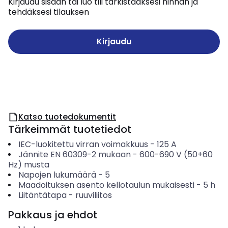
Kirjaudu sisään tai luo tili tarkistaaksesi hinnan ja
tehdäksesi tilauksen
Kirjaudu
Katso tuotedokumentit
Tärkeimmät tuotetiedot
IEC-luokitettu virran voimakkuus
-
125
A
Jännite EN 60309-2 mukaan
-
600-690 V (50+60
Hz) musta
Napojen lukumäärä
-
5
Maadoituksen asento kellotaulun mukaisesti
-
5
h
Liitäntätapa
-
ruuviliitos
Pakkaus ja ehdot