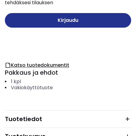
tehdäksesi tilauksen
Kirjaudu
Katso tuotedokumentit
Pakkaus ja ehdot
1
kpl
Vakiokäyttötuote
Tuotetiedot