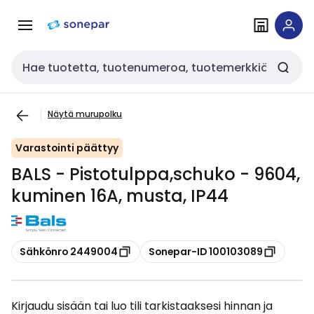
Siirry
Siirry
navigointiin
sisältöön
Haku
Näytä murupolku
Varastointi päättyy
BALS - Pistotulppa,schuko - 9604,
kuminen 16A, musta, IP44
Kopioi
Kopioi
Sähkönro 2449004
Sonepar-ID 100103089
Kirjaudu sisään tai luo tili tarkistaaksesi hinnan ja