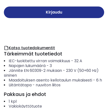
Kirjaudu
Katso tuotedokumentit
Tärkeimmät tuotetiedot
IEC-luokitettu virran voimakkuus
-
32
A
Napojen lukumäärä
-
3
Jännite EN 60309-2 mukaan
-
230 V (50+60 Hz)
sininen
Maadoituksen asento kellotaulun mukaisesti
-
6
h
Liitäntätapa
-
ruuviton liitos
Pakkaus ja ehdot
1
kpl
Vakiokäyttötuote