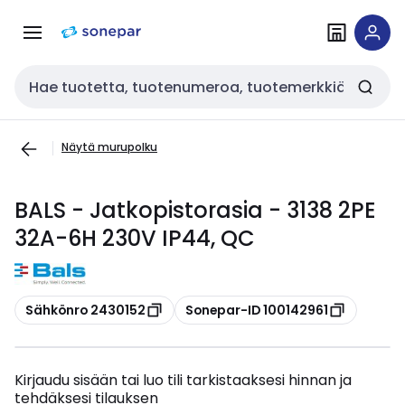
Siirry
Siirry
navigointiin
sisältöön
Haku
Näytä murupolku
BALS - Jatkopistorasia - 3138 2PE
32A-6H 230V IP44, QC
Kopioi
Kopioi
Sähkönro 2430152
Sonepar-ID 100142961
Kirjaudu sisään tai luo tili tarkistaaksesi hinnan ja
tehdäksesi tilauksen