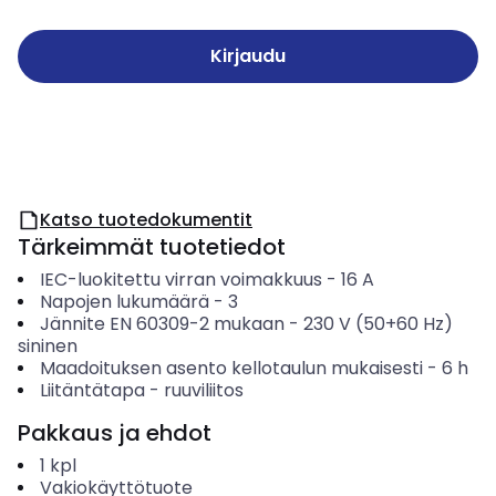
Kirjaudu
Katso tuotedokumentit
Tärkeimmät tuotetiedot
IEC-luokitettu virran voimakkuus
-
16
A
Napojen lukumäärä
-
3
Jännite EN 60309-2 mukaan
-
230 V (50+60 Hz)
sininen
Maadoituksen asento kellotaulun mukaisesti
-
6
h
Liitäntätapa
-
ruuviliitos
Pakkaus ja ehdot
1
kpl
Vakiokäyttötuote