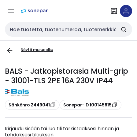
Siirry
Siirry
navigointiin
sisältöön
Haku
Näytä murupolku
BALS - Jatkopistorasia Multi-grip
- 31001-TLS 2PE 16A 230V IP44
Kopioi
Kopioi
Sähkönro 2449041
Sonepar-ID 100145815
Kirjaudu sisään tai luo tili tarkistaaksesi hinnan ja
tehdäksesi tilauksen