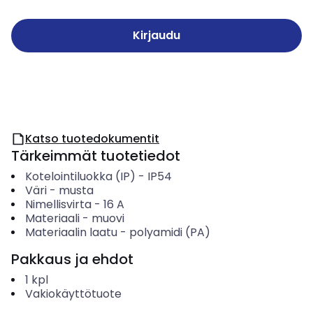
Kirjaudu
Katso tuotedokumentit
Tärkeimmät tuotetiedot
Kotelointiluokka (IP)
-
IP54
Väri
-
musta
Nimellisvirta
-
16
A
Materiaali
-
muovi
Materiaalin laatu
-
polyamidi (PA)
Pakkaus ja ehdot
1
kpl
Vakiokäyttötuote