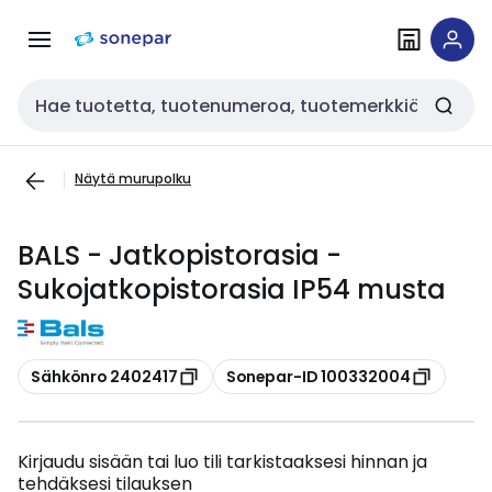
Siirry
Siirry
navigointiin
sisältöön
Haku
Näytä murupolku
BALS - Jatkopistorasia -
Sukojatkopistorasia IP54 musta
Kopioi
Kopioi
Sähkönro 2402417
Sonepar-ID 100332004
Kirjaudu sisään tai luo tili tarkistaaksesi hinnan ja
tehdäksesi tilauksen