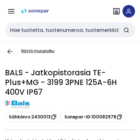
Siirry
Siirry
navigointiin
sisältöön
Haku
Näytä murupolku
BALS - Jatkopistorasia TE-
Plus+MG - 3199 3PNE 125A-6H
400V IP67
Kopioi
Kopioi
Sähkönro 2430013
Sonepar-ID 100082978