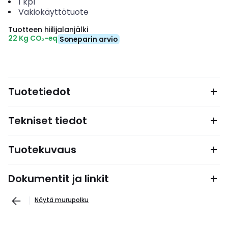
1
kpl
Vakiokäyttötuote
Tuotteen hiilijalanjälki
22 Kg CO₂-eq
Soneparin arvio
Tuotetiedot
Tekniset tiedot
Tuotekuvaus
Dokumentit ja linkit
Näytä murupolku