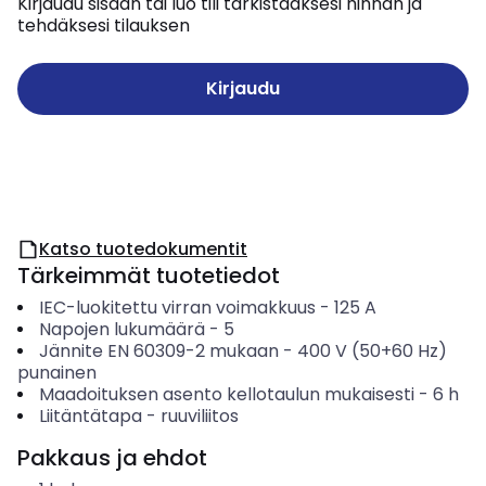
Kirjaudu sisään tai luo tili tarkistaaksesi hinnan ja
tehdäksesi tilauksen
Kirjaudu
Katso tuotedokumentit
Tärkeimmät tuotetiedot
IEC-luokitettu virran voimakkuus
-
125
A
Napojen lukumäärä
-
5
Jännite EN 60309-2 mukaan
-
400 V (50+60 Hz)
punainen
Maadoituksen asento kellotaulun mukaisesti
-
6
h
Liitäntätapa
-
ruuviliitos
Pakkaus ja ehdot