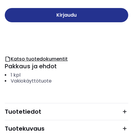
Kirjaudu
Katso tuotedokumentit
Pakkaus ja ehdot
1
kpl
Vakiokäyttötuote
Tuotetiedot
Tuotekuvaus