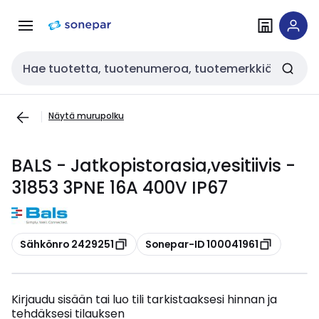
Siirry
Siirry
navigointiin
sisältöön
Haku
Näytä murupolku
BALS - Jatkopistorasia,vesitiivis -
31853 3PNE 16A 400V IP67
Kopioi
Kopioi
Sähkönro 2429251
Sonepar-ID 100041961
Kirjaudu sisään tai luo tili tarkistaaksesi hinnan ja
tehdäksesi tilauksen