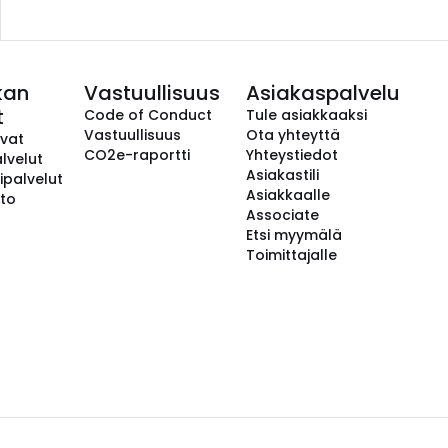
kan
Vastuullisuus
Asiakaspalvelu
t
Code of Conduct
Tule asiakkaaksi
Vastuullisuus
Ota yhteyttä
avat
CO2e-raportti
Yhteystiedot
lvelut
Asiakastili
ipalvelut
Asiakkaalle
to
Associate
Etsi myymälä
Toimittajalle