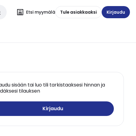
Etsi myymälä
Tule asiakkaaksi
Kirjaudu
jaudu sisään tai luo tili tarkistaaksesi hinnan ja
däksesi tilauksen
Kirjaudu