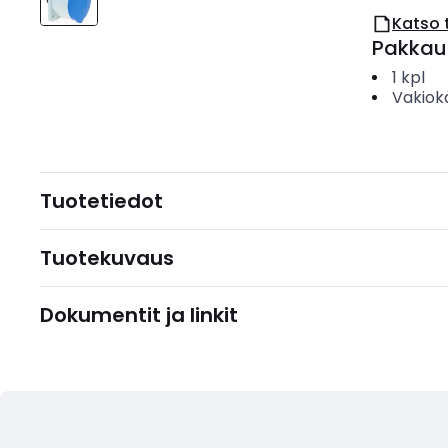
Katso 
Pakkau
1
kpl
Vakiok
Tuotetiedot
Tuotekuvaus
Dokumentit ja linkit