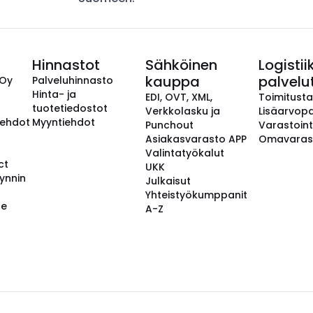
Hinnastot
Sähköinen
Logistii
kauppa
palvelu
 Oy
Palveluhinnasto
Hinta- ja
EDI, OVT, XML,
Toimitust
tuotetiedostot
Verkkolasku ja
Lisäarvopa
aehdot
Myyntiehdot
Punchout
Varastoint
Asiakasvarasto APP
Omavaras
Valintatyökalut
ct
UKK
ynnin
Julkaisut
Yhteistyökumppanit
se
A-Z