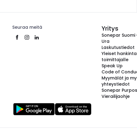
Seuraa meitä
Yritys
Sonepar Suomi
Ura
Laskutustiedot
Yleiset hankint
toimittajalle
Speak Up
Code of Condu
Myymälät ja my
yhteystiedot
Sonepar Purpo
Vierailijaohje