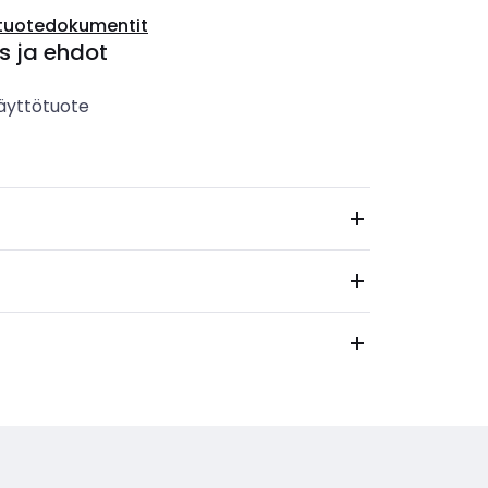
tuotedokumentit
s ja ehdot
äyttötuote