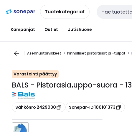
Siirry
Siirry
navigointiin
sisältöön
Tuotekategoriat
Haku
Kampanjat
Outlet
Uutishuone
Asennustarvikkeet
Pinnalliset pistorasiat ja -tulpat
Varastointi päättyy
BALS - Pistorasia,uppo-suora - 13
Kopioi
Kopioi
Sähkönro 2429030
Sonepar-ID 100101373