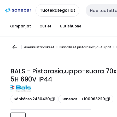
Siirry
Siirry
navigointiin
sisältöön
Tuotekategoriat
Haku
Kampanjat
Outlet
Uutishuone
Asennustarvikkeet
Pinnalliset pistorasiat ja -tulpat
BALS - Pistorasia,uppo-suora 7
5H 690V IP44
Kopioi
Kopioi
Sähkönro 2430420
Sonepar-ID 100063220