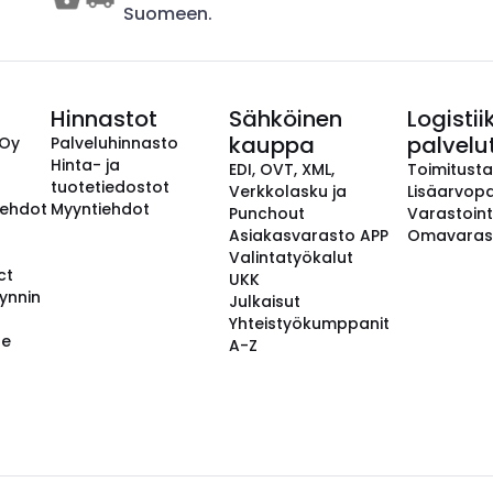
Suomeen.
Hinnastot
Sähköinen
Logistii
kauppa
palvelu
 Oy
Palveluhinnasto
Hinta- ja
EDI, OVT, XML,
Toimitust
tuotetiedostot
Verkkolasku ja
Lisäarvopa
aehdot
Myyntiehdot
Punchout
Varastoint
Asiakasvarasto APP
Omavaras
Valintatyökalut
ct
UKK
ynnin
Julkaisut
Yhteistyökumppanit
se
A-Z