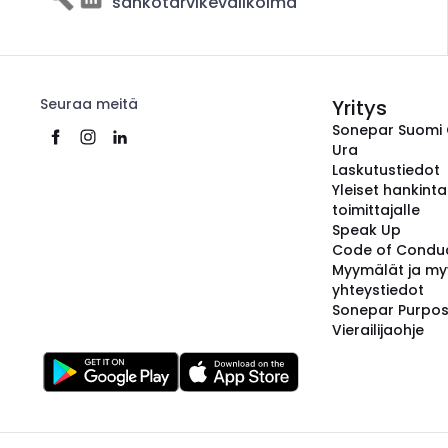
sähkötarvikevalikoima
Seuraa meitä
Yritys
Sonepar Suomi
Ura
Laskutustiedot
Yleiset hankint
toimittajalle
Speak Up
Code of Condu
Myymälät ja my
yhteystiedot
Sonepar Purpo
Vierailijaohje