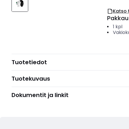
Katso 
Pakkau
1
kpl
Vakiok
Tuotetiedot
Tuotekuvaus
Dokumentit ja linkit