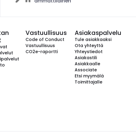
ammattilainen
kan
Vastuullisuus
Asiakaspalvelu
t
Code of Conduct
Tule asiakkaaksi
Vastuullisuus
Ota yhteyttä
avat
CO2e-raportti
Yhteystiedot
lvelut
Asiakastili
ipalvelut
Asiakkaalle
to
Associate
Etsi myymälä
Toimittajalle