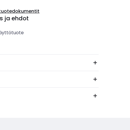
tuotedokumentit
s ja ehdot
äyttötuote