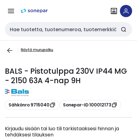
Siirry
Siirry
navigointiin
sisältöön
Haku
Näytä murupolku
BALS - Pistotulppa 230V IP44 MG
- 2150 63A 4-nap 9H
Kopioi
Kopioi
Sähkönro 9715040
Sonepar-ID 100012173
Kirjaudu sisään tai luo tili tarkistaaksesi hinnan ja
tehdäksesi tilauksen