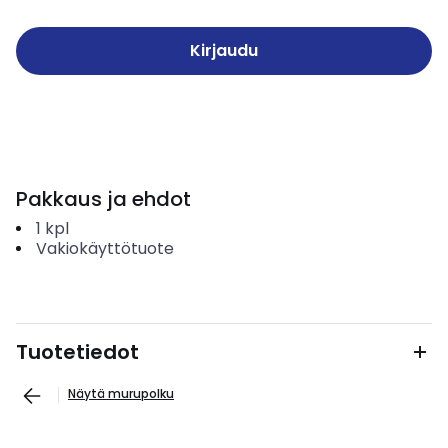
Kirjaudu
Pakkaus ja ehdot
1
kpl
Vakiokäyttötuote
Tuotetiedot
Näytä murupolku