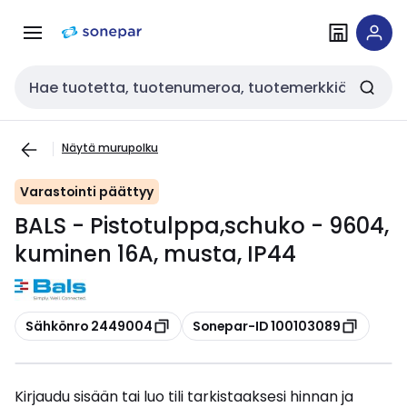
Siirry
Siirry
navigointiin
sisältöön
Haku
Näytä murupolku
Varastointi päättyy
BALS - Pistotulppa,schuko - 9604,
kuminen 16A, musta, IP44
Kopioi
Kopioi
Sähkönro 2449004
Sonepar-ID 100103089
Kirjaudu sisään tai luo tili tarkistaaksesi hinnan ja