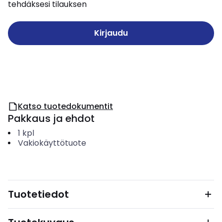
tehdäksesi tilauksen
Kirjaudu
Katso tuotedokumentit
Pakkaus ja ehdot
1
kpl
Vakiokäyttötuote
Tuotetiedot