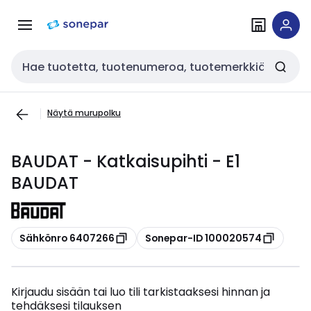
Siirry
Siirry
navigointiin
sisältöön
Haku
Näytä murupolku
BAUDAT - Katkaisupihti - E1
BAUDAT
Kopioi
Kopioi
Sähkönro 6407266
Sonepar-ID 100020574
Kirjaudu sisään tai luo tili tarkistaaksesi hinnan ja
tehdäksesi tilauksen