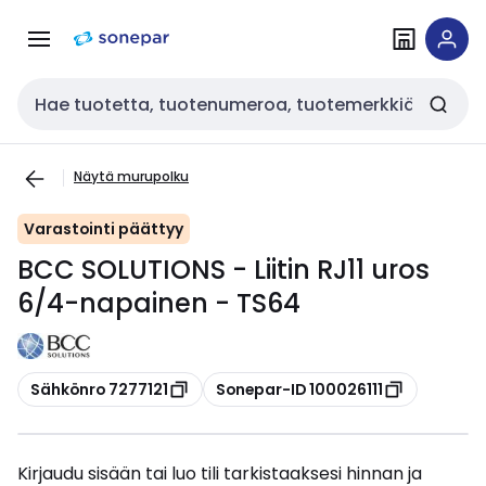
Siirry
Siirry
navigointiin
sisältöön
Haku
Näytä murupolku
Varastointi päättyy
BCC SOLUTIONS - Liitin RJ11 uros
6/4-napainen - TS64
Kopioi
Kopioi
Sähkönro 7277121
Sonepar-ID 100026111
Kirjaudu sisään tai luo tili tarkistaaksesi hinnan ja