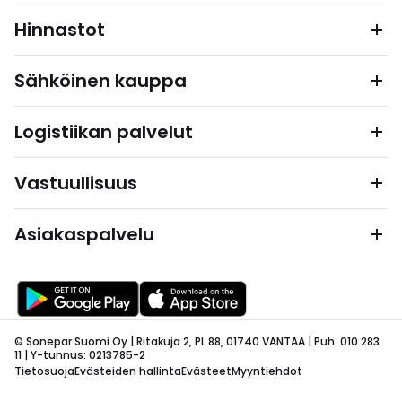
Hinnastot
Sähköinen kauppa
Logistiikan palvelut
Vastuullisuus
Asiakaspalvelu
© Sonepar Suomi Oy | Ritakuja 2, PL 88, 01740 VANTAA | Puh. 010 283
11 | Y-tunnus: 0213785-2
Tietosuoja
Evästeiden hallinta
Evästeet
Myyntiehdot