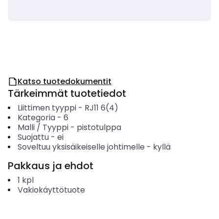
Katso tuotedokumentit
Tärkeimmät tuotetiedot
Liittimen tyyppi
-
RJ11 6(4)
Kategoria
-
6
Malli / Tyyppi
-
pistotulppa
Suojattu
-
ei
Soveltuu yksisäikeiselle johtimelle
-
kyllä
Pakkaus ja ehdot
1
kpl
Vakiokäyttötuote