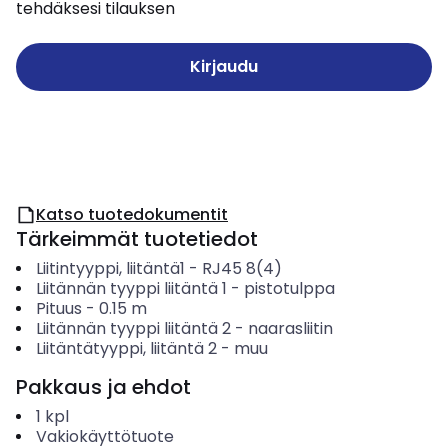
tehdäksesi tilauksen
Kirjaudu
Katso tuotedokumentit
Tärkeimmät tuotetiedot
Liitintyyppi, liitäntä1
-
RJ45 8(4)
Liitännän tyyppi liitäntä 1
-
pistotulppa
Pituus
-
0.15
m
Liitännän tyyppi liitäntä 2
-
naarasliitin
Liitäntätyyppi, liitäntä 2
-
muu
Pakkaus ja ehdot
1
kpl
Vakiokäyttötuote