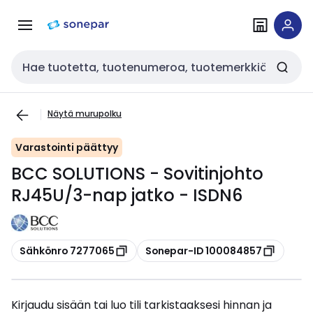
Siirry
Siirry
navigointiin
sisältöön
Haku
Näytä murupolku
Varastointi päättyy
BCC SOLUTIONS - Sovitinjohto
RJ45U/3-nap jatko - ISDN6
Kopioi
Kopioi
Sähkönro 7277065
Sonepar-ID 100084857
Kirjaudu sisään tai luo tili tarkistaaksesi hinnan ja