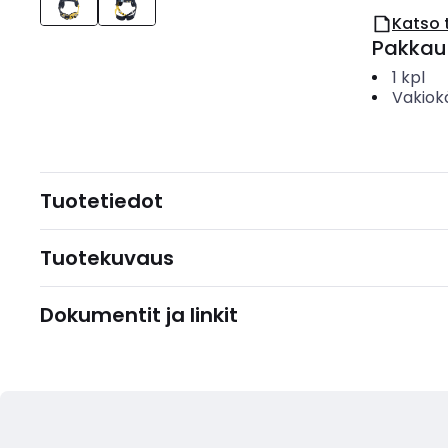
Katso 
Pakkau
1
kpl
Vakiok
Tuotetiedot
Tuotekuvaus
Dokumentit ja linkit