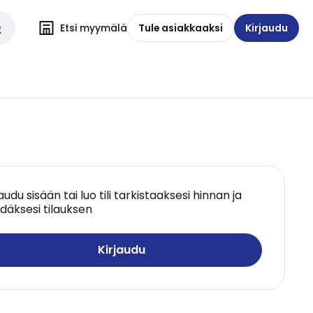
Etsi myymälä
Tule asiakkaaksi
Kirjaudu
jaudu sisään tai luo tili tarkistaaksesi hinnan ja
däksesi tilauksen
Kirjaudu