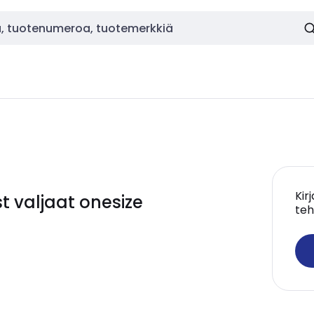
Kir
t valjaat onesize
teh