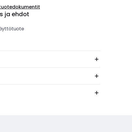
tuotedokumentit
s ja ehdot
äyttötuote