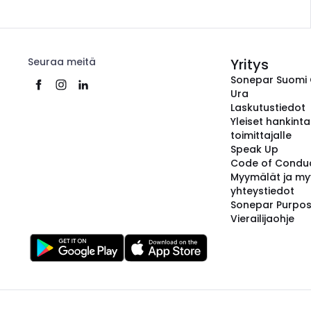
Seuraa meitä
Yritys
Sonepar Suomi
Ura
Laskutustiedot
Yleiset hankint
toimittajalle
Speak Up
Code of Condu
Myymälät ja my
yhteystiedot
Sonepar Purpo
Vierailijaohje