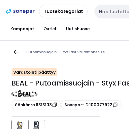
Siirry
Siirry
navigointiin
sisältöön
Tuotekategoriat
Haku
Kampanjat
Outlet
Uutishuone
Putoamissuojain - Styx Fast valjaat onesize
Varastointi päättyy
BEAL - Putoamissuojain - Styx Fas
Kopioi
Kopioi
Sähkönro 6313108
Sonepar-ID 100077922