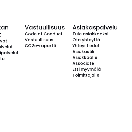
kan
Vastuullisuus
Asiakaspalvelu
t
Code of Conduct
Tule asiakkaaksi
Vastuullisuus
Ota yhteyttä
avat
CO2e-raportti
Yhteystiedot
lvelut
Asiakastili
ipalvelut
Asiakkaalle
to
Associate
Etsi myymälä
Toimittajalle