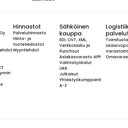
Hinnastot
Sähköinen
Logistii
kauppa
palvelu
 Oy
Palveluhinnasto
Hinta- ja
EDI, OVT, XML,
Toimitust
tuotetiedostot
Verkkolasku ja
Lisäarvopa
aehdot
Myyntiehdot
Punchout
Varastoint
Asiakasvarasto APP
Omavaras
Valintatyökalut
ct
UKK
ynnin
Julkaisut
Yhteistyökumppanit
se
A-Z