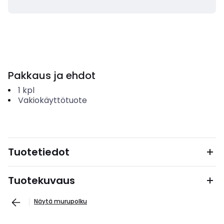
Pakkaus ja ehdot
1
kpl
Vakiokäyttötuote
Tuotetiedot
Tuotekuvaus
Näytä murupolku