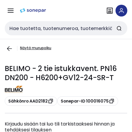
Siirry
Siirry
navigointiin
sisältöön
Haku
Näytä murupolku
BELIMO - 2 tie istukkavent. PN16
DN200 - H6200+GV12-24-SR-T
Kopioi
Kopioi
Sähkönro AAD2182
Sonepar-ID 100016075
Kirjaudu sisään tai luo tili tarkistaaksesi hinnan ja
tehdäksesi tilauksen