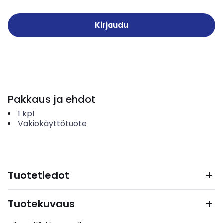
Kirjaudu
Pakkaus ja ehdot
1
kpl
Vakiokäyttötuote
Tuotetiedot
Tuotekuvaus