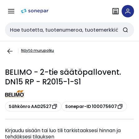
Siirry
Siirry
navigointiin
sisältöön
Haku
Näytä murupolku
BELIMO - 2-tie säätöpallovent.
DN15 RP - R2015-1-S1
Kopioi
Kopioi
Sähkönro AAD2527
Sonepar-ID 100075607
Kirjaudu sisään tai luo tili tarkistaaksesi hinnan ja
tehdäksesi tilauksen