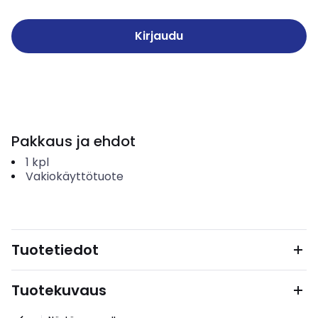
Kirjaudu
Pakkaus ja ehdot
1
kpl
Vakiokäyttötuote
Tuotetiedot
Tuotekuvaus