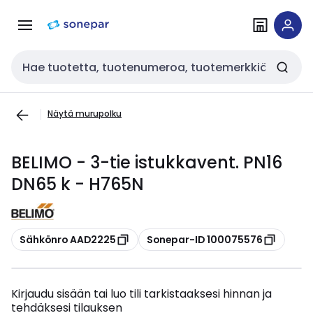
Siirry
Siirry
navigointiin
sisältöön
Haku
Näytä murupolku
BELIMO - 3-tie istukkavent. PN16
DN65 k - H765N
Kopioi
Kopioi
Sähkönro AAD2225
Sonepar-ID 100075576
Kirjaudu sisään tai luo tili tarkistaaksesi hinnan ja
tehdäksesi tilauksen