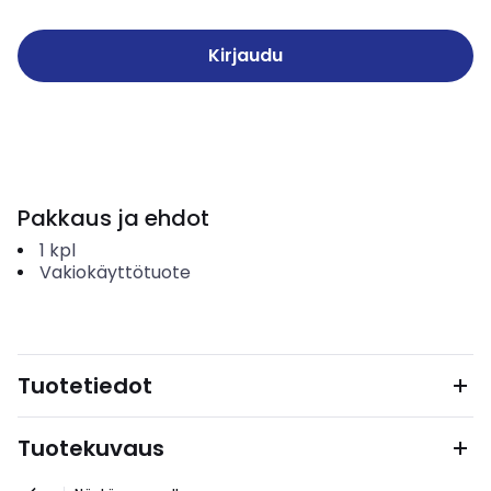
Kirjaudu
Pakkaus ja ehdot
1
kpl
Vakiokäyttötuote
Tuotetiedot
Tuotekuvaus