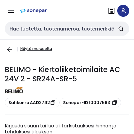
Siirry
Siirry
navigointiin
sisältöön
Haku
Näytä murupolku
BELIMO - Kiertoliiketoimilaite AC
24V 2 - SR24A-SR-5
Kopioi
Kopioi
Sähkönro AAD2742
Sonepar-ID 100075631
Kirjaudu sisään tai luo tili tarkistaaksesi hinnan ja
tehdäksesi tilauksen