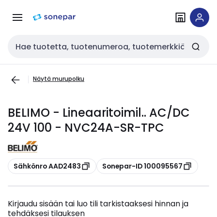
Siirry
Siirry
navigointiin
sisältöön
Haku
Näytä murupolku
BELIMO - Lineaaritoimil.. AC/DC
24V 100 - NVC24A-SR-TPC
Kopioi
Kopioi
Sähkönro AAD2483
Sonepar-ID 100095567
Kirjaudu sisään tai luo tili tarkistaaksesi hinnan ja
tehdäksesi tilauksen