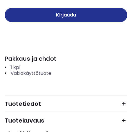
Kirjaudu
Pakkaus ja ehdot
1
kpl
Vakiokäyttötuote
Tuotetiedot
Tuotekuvaus