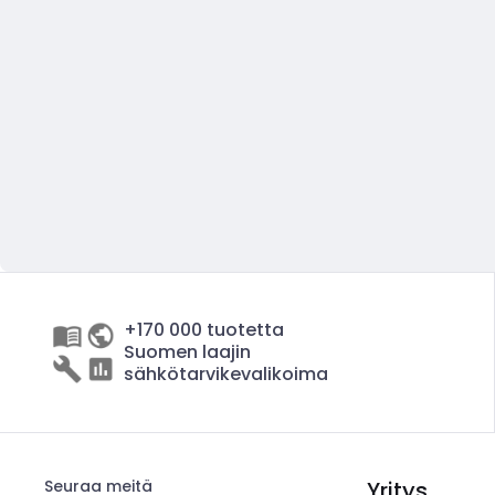
+170 000 tuotetta
Suomen laajin
sähkötarvikevalikoima
Seuraa meitä
Yritys