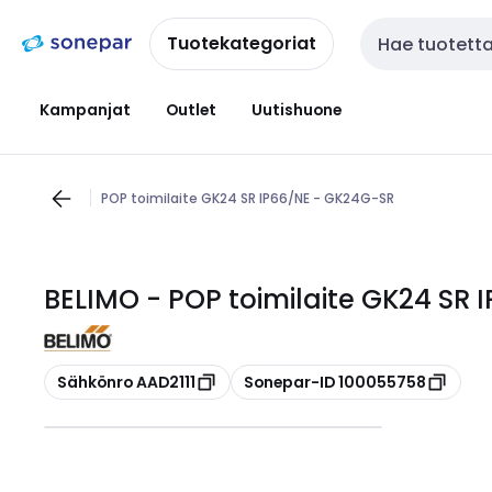
Siirry
Siirry
navigointiin
sisältöön
Tuotekategoriat
Haku
Kampanjat
Outlet
Uutishuone
POP toimilaite GK24 SR IP66/NE - GK24G-SR
BELIMO - POP toimilaite GK24 SR
Kopioi
Kopioi
Sähkönro AAD2111
Sonepar-ID 100055758