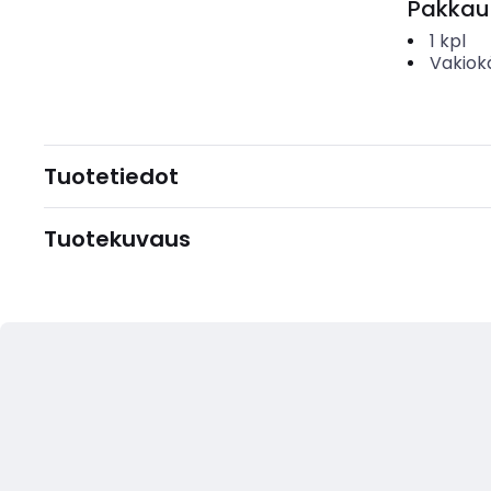
Pakkau
1
kpl
Vakiok
Tuotetiedot
Tuotekuvaus