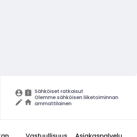
Sähköiset ratkaisut
Olemme sähköisen liiketoiminnan
ammattilainen
kan
Vastuullisuus
Asiakaspalvelu