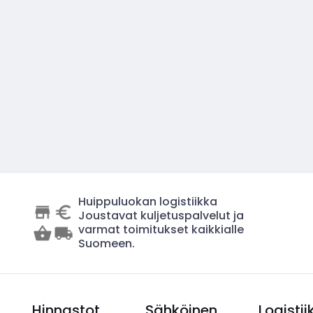
Huippuluokan logistiikka
Joustavat kuljetuspalvelut ja
varmat toimitukset kaikkialle
Suomeen.
Hinnastot
Sähköinen
Logistii