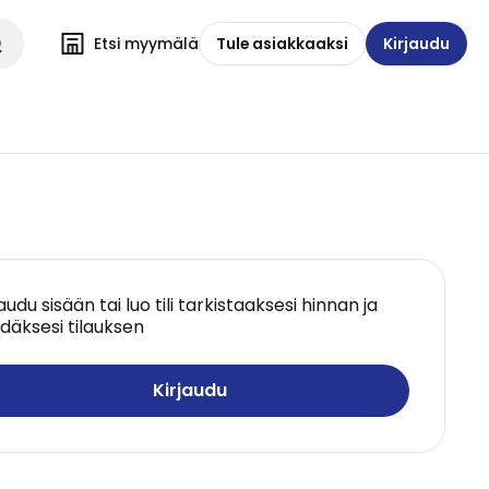
Etsi myymälä
Tule asiakkaaksi
Kirjaudu
jaudu sisään tai luo tili tarkistaaksesi hinnan ja
däksesi tilauksen
Kirjaudu