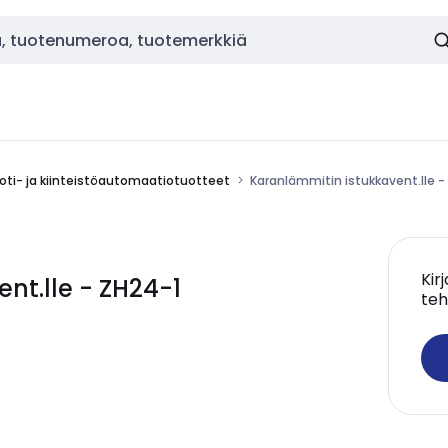
oti- ja kiinteistöautomaatiotuotteet
Karanlämmitin istukkavent.lle -
Kir
nt.lle - ZH24-1
teh