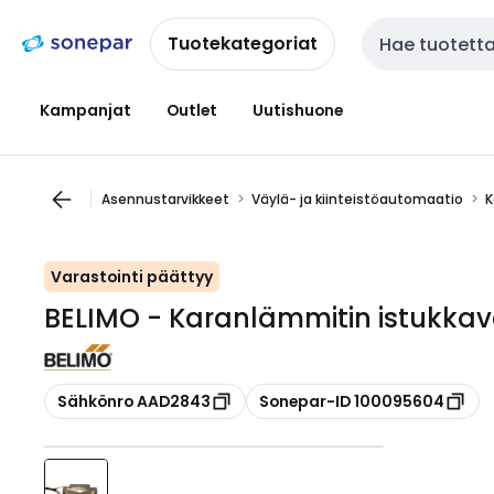
Siirry
Siirry
navigointiin
sisältöön
Tuotekategoriat
Haku
Kampanjat
Outlet
Uutishuone
Asennustarvikkeet
Väylä- ja kiinteistöautomaatio
K
Varastointi päättyy
BELIMO - Karanlämmitin istukkave
Kopioi
Kopioi
Sähkönro AAD2843
Sonepar-ID 100095604