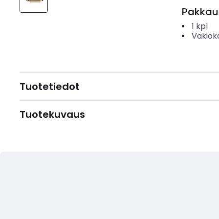
Pakkau
1
kpl
Vakiok
Tuotetiedot
Tuotekuvaus