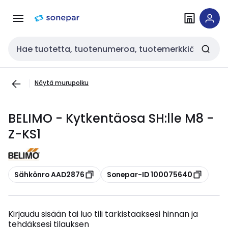
Siirry
Siirry
navigointiin
sisältöön
Haku
Näytä murupolku
BELIMO - Kytkentäosa SH:lle M8 -
Z-KS1
Kopioi
Kopioi
Sähkönro AAD2876
Sonepar-ID 100075640
Kirjaudu sisään tai luo tili tarkistaaksesi hinnan ja
tehdäksesi tilauksen