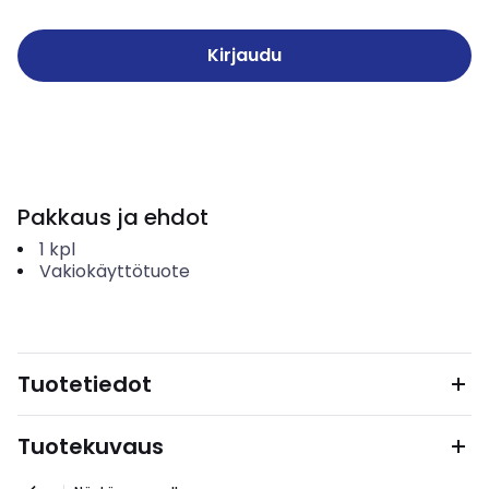
Kirjaudu
Pakkaus ja ehdot
1
kpl
Vakiokäyttötuote
Tuotetiedot
Tuotekuvaus