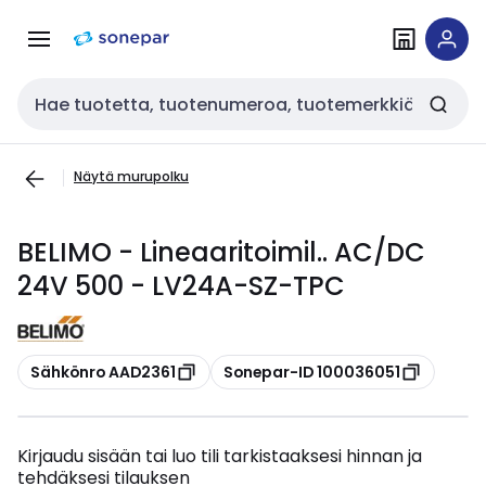
Siirry
Siirry
navigointiin
sisältöön
Haku
Näytä murupolku
BELIMO - Lineaaritoimil.. AC/DC
24V 500 - LV24A-SZ-TPC
Kopioi
Kopioi
Sähkönro AAD2361
Sonepar-ID 100036051
Kirjaudu sisään tai luo tili tarkistaaksesi hinnan ja
tehdäksesi tilauksen