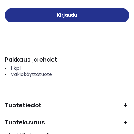
Kirjaudu
Pakkaus ja ehdot
1
kpl
Vakiokäyttötuote
Tuotetiedot
Tuotekuvaus