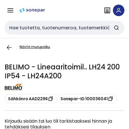
Siirry
Siirry
navigointiin
sisältöön
Haku
Näytä murupolku
BELIMO - Lineaaritoimil.. LH24 200
IP54 - LH24A200
Kopioi
Kopioi
Sähkönro AAD2296
Sonepar-ID 100036041
Kirjaudu sisään tai luo tili tarkistaaksesi hinnan ja
tehdäksesi tilauksen