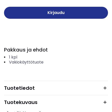
Kirjaudu
Pakkaus ja ehdot
1
kpl
Vakiokäyttötuote
Tuotetiedot
Tuotekuvaus