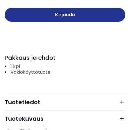
Kirjaudu
Pakkaus ja ehdot
1
kpl
Vakiokäyttötuote
Tuotetiedot
Tuotekuvaus