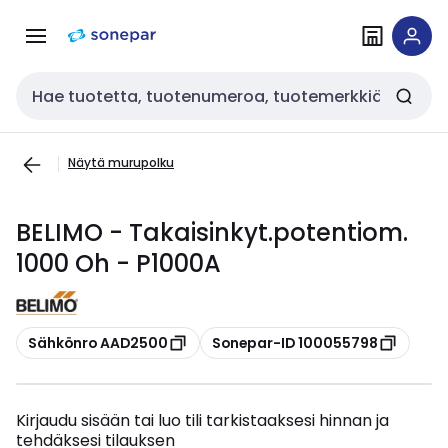
Siirry
Siirry
navigointiin
sisältöön
Haku
Näytä murupolku
BELIMO - Takaisinkyt.potentiom.
1000 Oh - P1000A
Kopioi
Kopioi
Sähkönro AAD2500
Sonepar-ID 100055798
Kirjaudu sisään tai luo tili tarkistaaksesi hinnan ja
tehdäksesi tilauksen