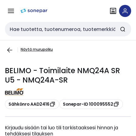
Siirry
Siirry
navigointiin
sisältöön
Haku
Näytä murupolku
BELIMO - Toimilaite NMQ24A SR
U5 - NMQ24A-SR
Kopioi
Kopioi
Sähkönro AAD2416
Sonepar-ID 100095552
Kirjaudu sisään tai luo tili tarkistaaksesi hinnan ja
tehdäksesi tilauksen