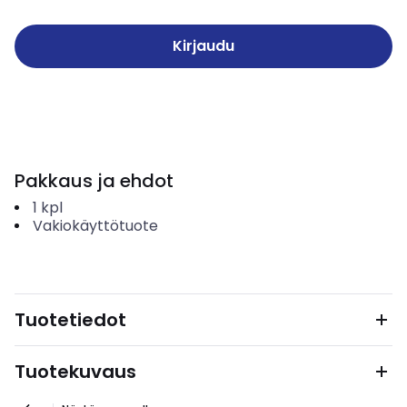
Kirjaudu
Pakkaus ja ehdot
1
kpl
Vakiokäyttötuote
Tuotetiedot
Tuotekuvaus