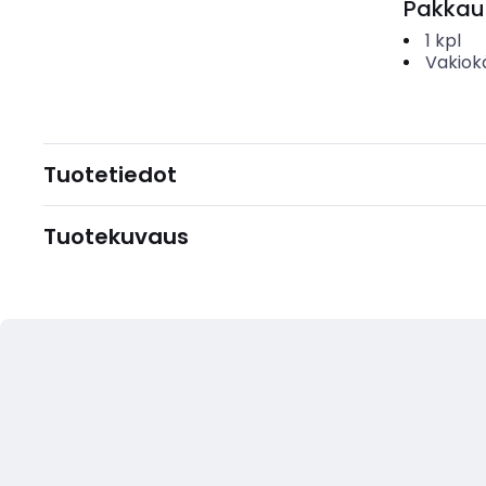
Pakkau
1
kpl
Vakiok
Tuotetiedot
Tuotekuvaus