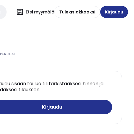
Etsi myymälä
Tule asiakkaaksi
Kirjaudu
RD24-3-SI
jaudu sisään tai luo tili tarkistaaksesi hinnan ja
däksesi tilauksen
Kirjaudu