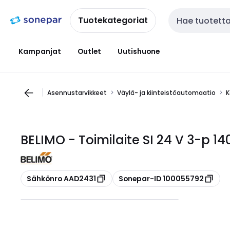
Siirry
Siirry
navigointiin
sisältöön
Tuotekategoriat
Haku
Kampanjat
Outlet
Uutishuone
Asennustarvikkeet
Väylä- ja kiinteistöautomaatio
K
BELIMO - Toimilaite SI 24 V 3-p 1
Kopioi
Kopioi
Sähkönro AAD2431
Sonepar-ID 100055792