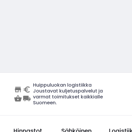
Huippuluokan logistiikka
Joustavat kuljetuspalvelut ja
varmat toimitukset kaikkialle
Suomeen.
Hinnastot
Sähköinen
Logistii