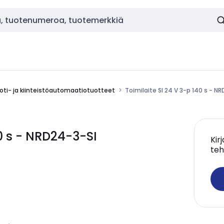
oti- ja kiinteistöautomaatiotuotteet
Toimilaite SI 24 V 3-p 140 s - N
40 s - NRD24-3-SI
Kir
teh