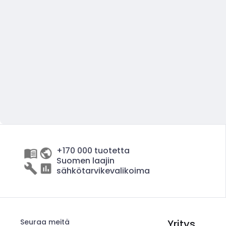
+170 000 tuotetta
Suomen laajin
sähkötarvikevalikoima
Seuraa meitä
Yritys