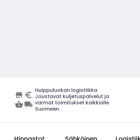
Huippuluokan logistiikka
Joustavat kuljetuspalvelut ja
varmat toimitukset kaikkialle
Suomeen.
Hinnastot
Sähköinen
Logistii