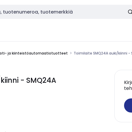
oti- ja kiinteistöautomaatiotuotteet
Toimilaite SMQ24A auki/kiinni 
kiinni - SMQ24A
Kir
teh