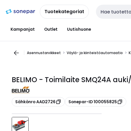
Siirry
Siirry
navigointiin
sisältöön
Tuotekategoriat
Haku
Kampanjat
Outlet
Uutishuone
Asennustarvikkeet
Väylä- ja kiinteistöautomaatio
K
BELIMO - Toimilaite SMQ24A auki/
Kopioi
Kopioi
Sähkönro AAD2726
Sonepar-ID 100055825