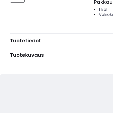
Pakkau
1
kpl
Vakiok
Tuotetiedot
Tuotekuvaus