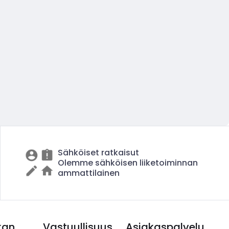
Sähköiset ratkaisut
Olemme sähköisen liiketoiminnan
ammattilainen
kan
Vastuullisuus
Asiakaspalvelu