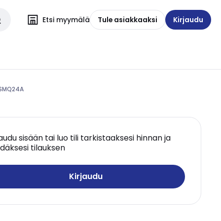
Etsi myymälä
Tule asiakkaaksi
Kirjaudu
- SMQ24A
jaudu sisään tai luo tili tarkistaaksesi hinnan ja
däksesi tilauksen
Kirjaudu