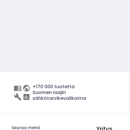
+170 000 tuotetta
Suomen laajin
sähkötarvikevalikoima
Seuraa meitä
Yritys