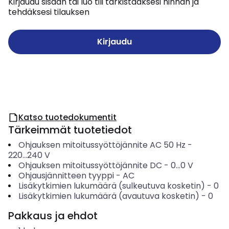
Kirjaudu sisään tai luo tili tarkistaaksesi hinnan ja
tehdäksesi tilauksen
Kirjaudu
Katso tuotedokumentit
Tärkeimmät tuotetiedot
Ohjauksen mitoitussyöttöjännite AC 50 Hz
-
220...240
V
Ohjauksen mitoitussyöttöjännite DC
-
0...0
V
Ohjausjännitteen tyyppi
-
AC
Lisäkytkimien lukumäärä (sulkeutuva kosketin)
-
0
Lisäkytkimien lukumäärä (avautuva kosketin)
-
0
Pakkaus ja ehdot