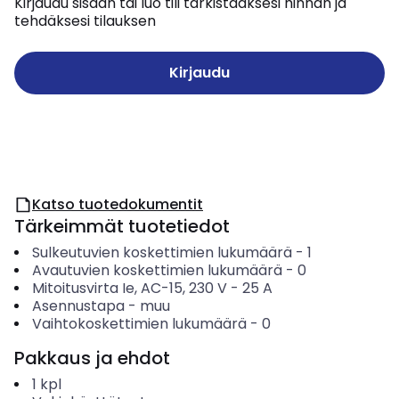
Kirjaudu sisään tai luo tili tarkistaaksesi hinnan ja
tehdäksesi tilauksen
Kirjaudu
Katso tuotedokumentit
Tärkeimmät tuotetiedot
Sulkeutuvien koskettimien lukumäärä
-
1
Avautuvien koskettimien lukumäärä
-
0
Mitoitusvirta Ie, AC-15, 230 V
-
25
A
Asennustapa
-
muu
Vaihtokoskettimien lukumäärä
-
0
Pakkaus ja ehdot
1
kpl