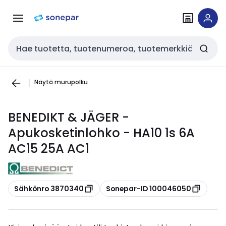
Siirry
Siirry
navigointiin
sisältöön
Haku
Näytä murupolku
BENEDIKT & JÄGER -
Apukosketinlohko - HA10 1s 6A
AC15 25A AC1
Kopioi
Kopioi
Sähkönro 3870340
Sonepar-ID 100046050