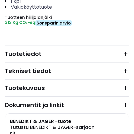
1
kpl
Vakiokäyttötuote
Tuotteen hiilijalanjälki
312 Kg CO₂-eq
Soneparin arvio
Tuotetiedot
Tekniset tiedot
Tuotekuvaus
Dokumentit ja linkit
BENEDIKT & JÄGER -tuote
Tutustu BENEDIKT & JÄGER-sarjaan
K3