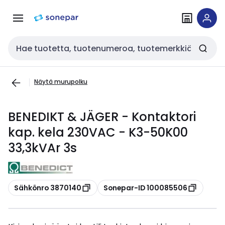
Siirry
Siirry
navigointiin
sisältöön
Haku
Näytä murupolku
BENEDIKT & JÄGER - Kontaktori
kap. kela 230VAC - K3-50K00
33,3kVAr 3s
Kopioi
Kopioi
Sähkönro 3870140
Sonepar-ID 100085506