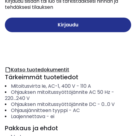
Kirjaudu sisään tai luo tili tarkistaaksesi hinnan ja
tehdäksesi tilauksen
Kirjaudu
Katso tuotedokumentit
Tärkeimmät tuotetiedot
Mitoitusvirta Ie, AC-1, 400 V
-
110
A
Ohjauksen mitoitussyöttöjännite AC 50 Hz
-
220...240
V
Ohjauksen mitoitussyöttöjännite DC
-
0...0
V
Ohjausjännitteen tyyppi
-
AC
Laajennettava
-
ei
Pakkaus ja ehdot