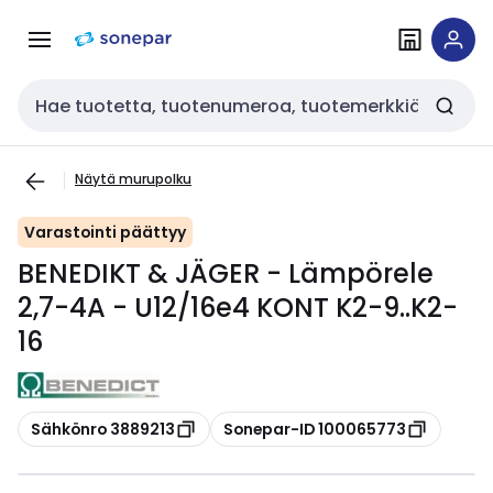
Siirry
Siirry
navigointiin
sisältöön
Haku
Näytä murupolku
Varastointi päättyy
BENEDIKT & JÄGER - Lämpörele
2,7-4A - U12/16e4 KONT K2-9..K2-
16
Kopioi
Kopioi
Sähkönro 3889213
Sonepar-ID 100065773