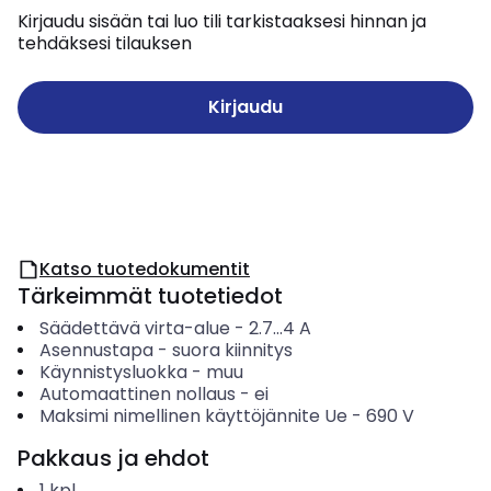
Kirjaudu sisään tai luo tili tarkistaaksesi hinnan ja
tehdäksesi tilauksen
Kirjaudu
Katso tuotedokumentit
Tärkeimmät tuotetiedot
Säädettävä virta-alue
-
2.7...4
A
Asennustapa
-
suora kiinnitys
Käynnistysluokka
-
muu
Automaattinen nollaus
-
ei
Maksimi nimellinen käyttöjännite Ue
-
690
V
Pakkaus ja ehdot
1
kpl