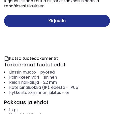
Kirjaudu sisään tai luo tili tarkistaaksesi hinnan ja
tehdäksesi tilauksen
Kirjaudu
Katso tuotedokumentit
Tärkeimmät tuotetiedot
Linssin muoto
-
pyöreä
Painikkeen väri
-
sininen
Reiän halkaisija
-
22
mm
Kotelointiluokka (IP), edestä
-
IP65
Kytkentätoiminnon lukitus
-
ei
Pakkaus ja ehdot
1
kpl