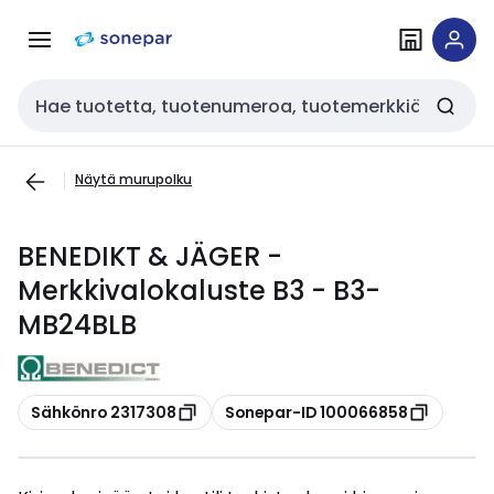
Siirry
Siirry
navigointiin
sisältöön
Haku
Näytä murupolku
BENEDIKT & JÄGER -
Merkkivalokaluste B3 - B3-
MB24BLB
Kopioi
Kopioi
Sähkönro 2317308
Sonepar-ID 100066858