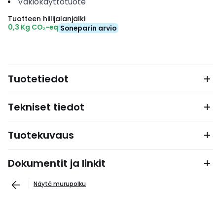
Vakiokäyttötuote
Tuotteen hiilijalanjälki
0,3 Kg CO₂-eq
Soneparin arvio
Tuotetiedot
Tekniset tiedot
Tuotekuvaus
Dokumentit ja linkit
Näytä murupolku