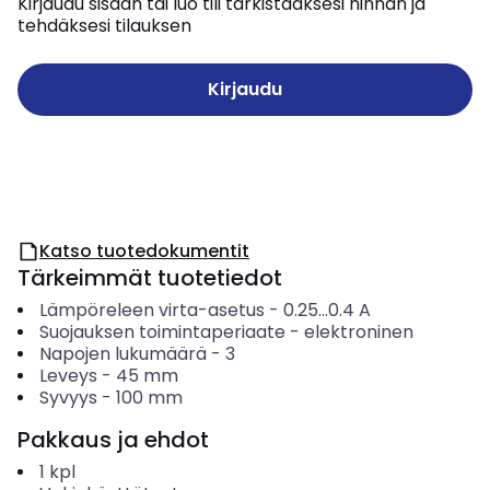
Kirjaudu sisään tai luo tili tarkistaaksesi hinnan ja
tehdäksesi tilauksen
Kirjaudu
Katso tuotedokumentit
Tärkeimmät tuotetiedot
Lämpöreleen virta-asetus
-
0.25...0.4
A
Suojauksen toimintaperiaate
-
elektroninen
Napojen lukumäärä
-
3
Leveys
-
45
mm
Syvyys
-
100
mm
Pakkaus ja ehdot
1
kpl