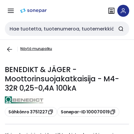
Siirry
Siirry
navigointiin
sisältöön
Haku
Näytä murupolku
BENEDIKT & JÄGER -
Moottorinsuojakatkaisija - M4-
32R 0,25-0,4A 100kA
Kopioi
Kopioi
Sähkönro 3751227
Sonepar-ID 100070019