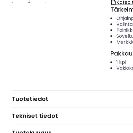
Katso 
Tärkei
Ohjain
Valint
Painik
Sovelt
Merkki
Pakkau
1
kpl
Vakiok
Tuotetiedot
Tekniset tiedot
Tuotekuvaus