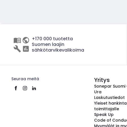
+170 000 tuotetta
Suomen laajin
sähkötarvikevalikoima
Seuraa meitä
Yritys
Sonepar Suomi
Ura
Laskutustiedot
Yleiset hankint
toimittajalle
Speak Up
Code of Condu
Myymälät ja my