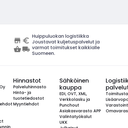
Huippuluokan logistiikka
Joustavat kuljetuspalvelut ja
varmat toimitukset kaikkialle
Suomeen.
Hinnastot
Sähköinen
Logistii
kauppa
palvelu
 Oy
Palveluhinnasto
Hinta- ja
EDI, OVT, XML,
Toimitust
tuotetiedostot
Verkkolasku ja
Lisäarvopa
aehdot
Myyntiehdot
Punchout
Varastoint
Asiakasvarasto APP
Omavaras
Valintatyökalut
ct
UKK
ynnin