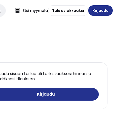
Etsi myymälä
Tule asiakkaaksi
Kirjaudu
jaudu sisään tai luo tili tarkistaaksesi hinnan ja
däksesi tilauksen
Kirjaudu