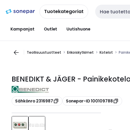
Siirry
Siirry
navigointiin
sisältöön
Tuotekategoriat
Haku
Kampanjat
Outlet
Uutishuone
Teollisuustuotteet
Erikoiskytkimet
Kotelot
Painik
BENEDIKT & JÄGER - Painikekotelo 
Kopioi
Kopioi
Sähkönro 2316987
Sonepar-ID 100109788