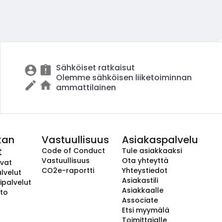
Sähköiset ratkaisut
Olemme sähköisen liiketoiminnan
ammattilainen
kan
Vastuullisuus
Asiakaspalvelu
t
Code of Conduct
Tule asiakkaaksi
Vastuullisuus
Ota yhteyttä
avat
CO2e-raportti
Yhteystiedot
lvelut
Asiakastili
ipalvelut
Asiakkaalle
to
Associate
Etsi myymälä
Toimittajalle