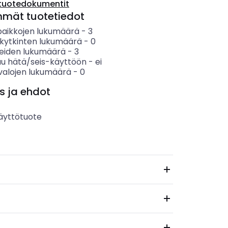
tuotedokumentit
mmät tuotetiedot
paikkojen lukumäärä
-
3
akytkinten lukumäärä
-
0
keiden lukumäärä
-
3
uu hätä/seis-käyttöön
-
ei
valojen lukumäärä
-
0
s ja ehdot
äyttötuote