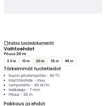
Katso tuotedokumentit
Vaihtoehdot
Pituus
:
20 m
3.3 m
10 m
20 m
35 m
85 m
Tärkeimmät tuotetiedot
Suurin pitolämpötila
-
60
°C
Käyttökohde
-
muu
Lämpöteho
-
40
W/m
Halkaisija
-
7
mm
Pituus
-
20
m
Pakkaus ja ehdot