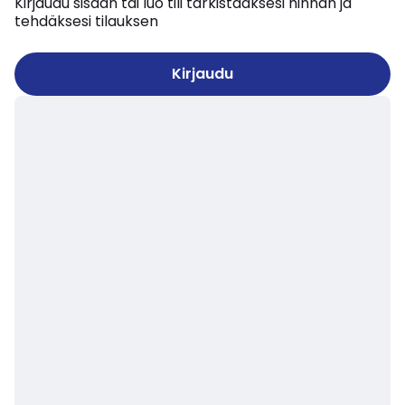
Kirjaudu sisään tai luo tili tarkistaaksesi hinnan ja
tehdäksesi tilauksen
Kirjaudu