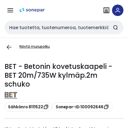
Siirry
Siirry
navigointiin
sisältöön
Haku
Näytä murupolku
BET - Betonin kovetuskaapeli -
BET 20m/735W kylmäp.2m
schuko
Kopioi
Kopioi
Sähkönro 8111522
Sonepar-ID 100092646