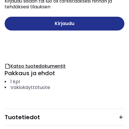
Kirjaudu sisään tai luo tili tarkistaaksesi hinnan ja
tehdäksesi tilauksen
Kirjaudu
Katso tuotedokumentit
Pakkaus ja ehdot
1
kpl
Vakiokäyttötuote
Tuotetiedot