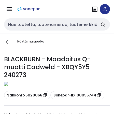
Siirry
Siirry
navigointiin
sisältöön
Haku
Näytä murupolku
BLACKBURN - Maadoitus Q-
muotti Cadweld - XBQY5Y5
240273
Kopioi
Kopioi
Sähkönro 5020066
Sonepar-ID 100055744