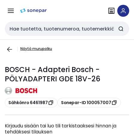
Siirry
Siirry
navigointiin
sisältöön
Haku
Näytä murupolku
BOSCH - Adapteri Bosch -
PÖLYADAPTERI GDE 18V-26
Kopioi
Kopioi
Sähkönro 6461987
Sonepar-ID 100057007
Kirjaudu sisään tai luo tili tarkistaaksesi hinnan ja
tehdäksesi tilauksen