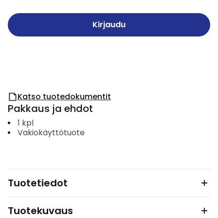
Kirjaudu
Katso tuotedokumentit
Pakkaus ja ehdot
1
kpl
Vakiokäyttötuote
Tuotetiedot
Tuotekuvaus