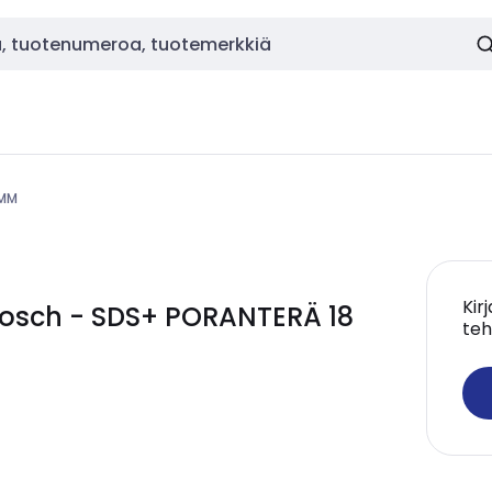
 MM
Kir
Bosch - SDS+ PORANTERÄ 18
teh