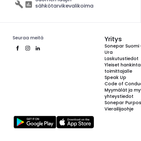
sähkötarvikevalikoima
Seuraa meitä
Yritys
Sonepar Suomi
Ura
Laskutustiedot
Yleiset hankint
toimittajalle
Speak Up
Code of Condu
Myymälät ja my
yhteystiedot
Sonepar Purpo
Vierailijaohje