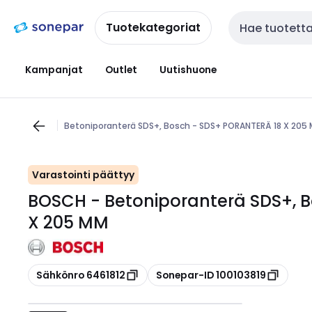
Siirry
Siirry
navigointiin
sisältöön
Tuotekategoriat
Haku
Kampanjat
Outlet
Uutishuone
Betoniporanterä SDS+, Bosch - SDS+ PORANTERÄ 18 X 205
Varastointi päättyy
BOSCH - Betoniporanterä SDS+, 
X 205 MM
Kopioi
Kopioi
Sähkönro 6461812
Sonepar-ID 100103819