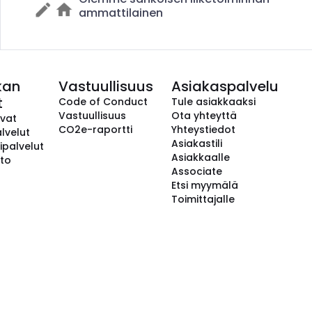
ammattilainen
kan
Vastuullisuus
Asiakaspalvelu
t
Code of Conduct
Tule asiakkaaksi
Vastuullisuus
Ota yhteyttä
avat
CO2e-raportti
Yhteystiedot
lvelut
Asiakastili
ipalvelut
Asiakkaalle
to
Associate
Etsi myymälä
Toimittajalle