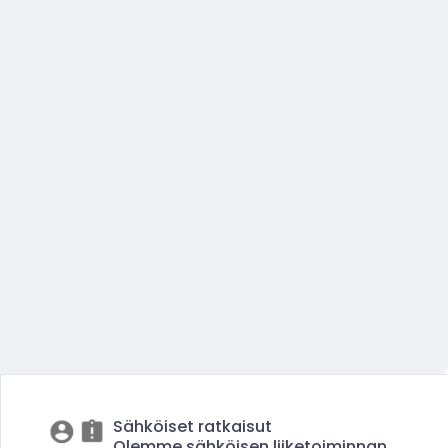
Sähköiset ratkaisut
Olemme sähköisen liiketoiminnan