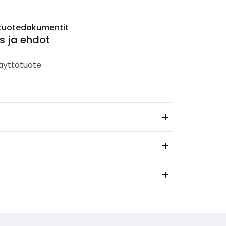
tuotedokumentit
s ja ehdot
äyttötuote