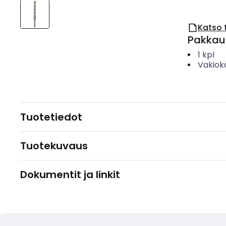
Katso 
Pakkau
1
kpl
Vakiok
Tuotetiedot
Tuotekuvaus
Dokumentit ja linkit