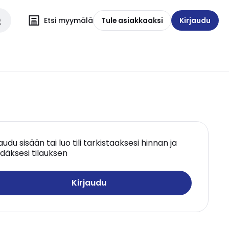
Etsi myymälä
Tule asiakkaaksi
Kirjaudu
jaudu sisään tai luo tili tarkistaaksesi hinnan ja
däksesi tilauksen
Kirjaudu