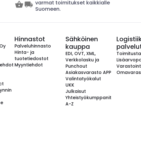
varmat toimitukset kaikkialle
Suomeen.
Hinnastot
Sähköinen
Logistii
kauppa
palvelu
 Oy
Palveluhinnasto
Hinta- ja
EDI, OVT, XML,
Toimitust
tuotetiedostot
Verkkolasku ja
Lisäarvopa
aehdot
Myyntiehdot
Punchout
Varastoint
Asiakasvarasto APP
Omavaras
Valintatyökalut
ct
UKK
ynnin
Julkaisut
Yhteistyökumppanit
se
A-Z