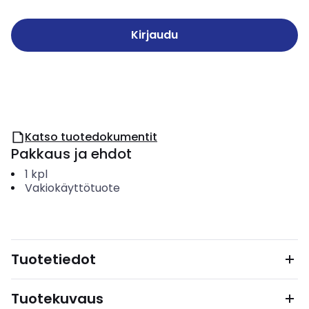
Kirjaudu
Katso tuotedokumentit
Pakkaus ja ehdot
1
kpl
Vakiokäyttötuote
Tuotetiedot
Tuotekuvaus