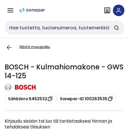
Siirry
Siirry
navigointiin
sisältöön
Haku
Näytä murupolku
BOSCH - Kulmahiomakone - GWS
14-125
Kopioi
Kopioi
Sähkönro 6462532
Sonepar-ID 100263535
Kirjaudu sisään tai luo tili tarkistaaksesi hinnan ja
tehdäksesi tilauksen