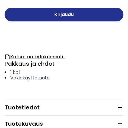
Kirjaudu
Katso tuotedokumentit
Pakkaus ja ehdot
1
kpl
Vakiokäyttötuote
Tuotetiedot
Tuotekuvaus