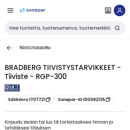
Siirry
Siirry
navigointiin
sisältöön
Haku
Näytä murupolku
BRADBERG TIIVISTYSTARVIKKEET -
Tiiviste - RGP-300
Kopioi
Kopioi
Sähkönro 1707721
Sonepar-ID 100082135
Kirjaudu sisään tai luo tili tarkistaaksesi hinnan ja
tehdäksesi tilauksen