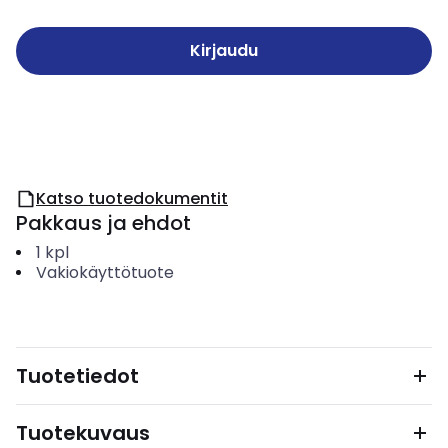
Kirjaudu
Katso tuotedokumentit
Pakkaus ja ehdot
1
kpl
Vakiokäyttötuote
Tuotetiedot
Tuotekuvaus