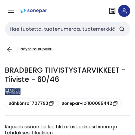
Siirry
Siirry
navigointiin
sisältöön
Haku
Näytä murupolku
BRADBERG TIIVISTYSTARVIKKEET -
Tiiviste - 60/46
Kopioi
Kopioi
Sähkönro 1707793
Sonepar-ID 100085442
Kirjaudu sisään tai luo tili tarkistaaksesi hinnan ja
tehdäksesi tilauksen